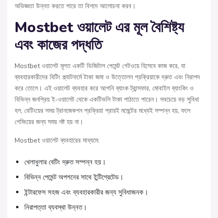
অভিজ্ঞতা উন্নত করতে পারে তা বিশদে আলোচনা করব।
Mostbet ওয়ালেট এর মূল বৈশিষ্ট্য
এবং কাজের পদ্ধতি
Mostbet ওয়ালেট মূলত একটি ডিজিটাল পেমেন্ট গেটওয়ে হিসেবে কাজ করে, যা
ব্যবহারকারীদের বিটিং প্ল্যাটফর্মে টাকা জমা ও উত্তোলন প্রক্রিয়াকে দ্রুত এবং নিরাপদ
করে তোলে। এই ওয়ালেট ব্যবহার করে আপনি ব্যাংক ট্রান্সফার, মোবাইল ব্যাংকিং ও
বিভিন্ন জনপ্রিয় ই-ওয়ালেট থেকে একটিভলি টাকা পাঠাতে পারেন। সবচেয়ে বড় সুবিধা
হল, বেটিংয়ের সময় ট্রানজেকশন প্রক্রিয়া প্রায়ই মমেন্টের মধ্যেই সম্পন্ন হয়, ফলে
গেমিংয়ের জন্য সময় নষ্ট হয় না।
Mostbet ওয়ালেট ব্যবহারের মাধ্যমে:
খেলাধুলার বেটিং দ্রুত সম্পন্ন হয়।
বিভিন্ন পেমেন্ট অপশনের সাথে ইন্টিগ্রেটেড।
ইন্টারফেস সহজ এবং ব্যবহারকারীর জন্য সুবিধাজনক।
নিরাপত্তা ব্যবস্থা উন্নত।