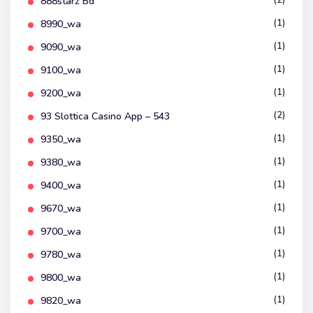
(2)
888starz Bd
(1)
8990_wa
(1)
9090_wa
(1)
9100_wa
(1)
9200_wa
(2)
93 Slottica Casino App – 543
(1)
9350_wa
(1)
9380_wa
(1)
9400_wa
(1)
9670_wa
(1)
9700_wa
(1)
9780_wa
(1)
9800_wa
(1)
9820_wa