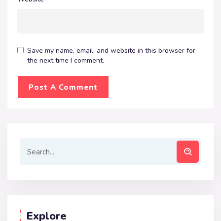
Save my name, email, and website in this browser for
the next time I comment.
Explore