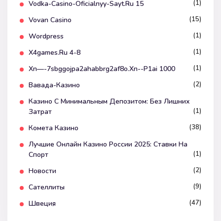
(1)
Vodka-Casino-Oficialnyy-Sayt.ru 15
(15)
Vovan Casino
(1)
Wordpress
(1)
X4games.ru 4-8
(1)
Xn—-7sbggojpa2ahabbrg2af8o.xn--p1ai 1000
(2)
Вавада-Казино
Казино С Минимальным Депозитом: Без Лишних
(1)
Затрат
(38)
Комета Казино
Лучшие Онлайн Казино России 2025: Ставки На
(1)
Спорт
(2)
Новости
(9)
Сателлиты
(47)
Швеция