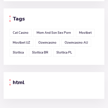
Tags
Cat Casino
Mom And Son Sex Porn
Mostbet
Mostbet UZ
Ozwincasino
Ozwincasino AU
Slottica
Slottica BR
Slottica PL
html