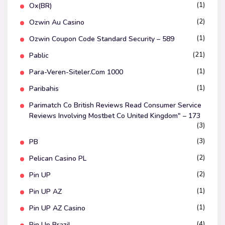
(1)
Ox(BR)
(2)
Ozwin Au Casino
(1)
Ozwin Coupon Code Standard Security – 589
(21)
Pablic
(1)
Para-Veren-Siteler.com 1000
(1)
Paribahis
Parimatch Co British Reviews Read Consumer Service
Reviews Involving Mostbet Co United Kingdom" – 173
(3)
(3)
PB
(2)
Pelican Casino PL
(2)
Pin UP
(1)
Pin UP AZ
(1)
Pin UP AZ Casino
(4)
Pin Up Brazil