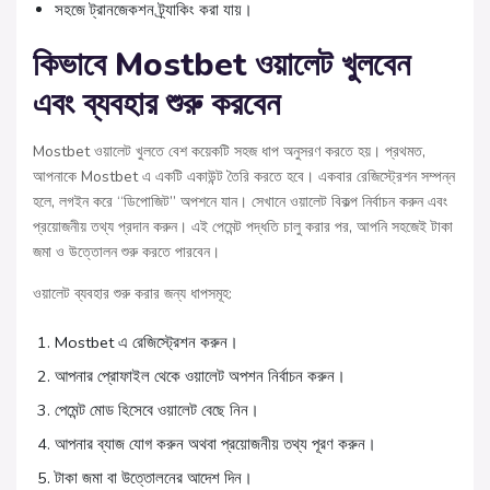
সহজে ট্রানজেকশন ট্র্যাকিং করা যায়।
কিভাবে Mostbet ওয়ালেট খুলবেন
এবং ব্যবহার শুরু করবেন
Mostbet ওয়ালেট খুলতে বেশ কয়েকটি সহজ ধাপ অনুসরণ করতে হয়। প্রথমত,
আপনাকে Mostbet এ একটি একাউন্ট তৈরি করতে হবে। একবার রেজিস্ট্রেশন সম্পন্ন
হলে, লগইন করে “ডিপোজিট” অপশনে যান। সেখানে ওয়ালেট বিকল্প নির্বাচন করুন এবং
প্রয়োজনীয় তথ্য প্রদান করুন। এই পেমেন্ট পদ্ধতি চালু করার পর, আপনি সহজেই টাকা
জমা ও উত্তোলন শুরু করতে পারবেন।
ওয়ালেট ব্যবহার শুরু করার জন্য ধাপসমূহ:
Mostbet এ রেজিস্ট্রেশন করুন।
আপনার প্রোফাইল থেকে ওয়ালেট অপশন নির্বাচন করুন।
পেমেন্ট মোড হিসেবে ওয়ালেট বেছে নিন।
আপনার ব্যাজ যোগ করুন অথবা প্রয়োজনীয় তথ্য পূরণ করুন।
টাকা জমা বা উত্তোলনের আদেশ দিন।