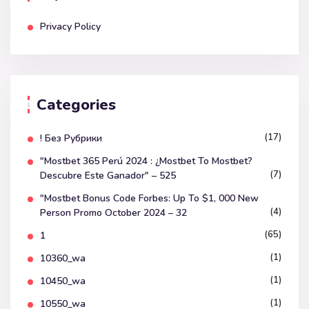
Privacy Policy
Categories
(17)
! Без Рубрики
"mostbet 365 Perú 2024 ️: ¿mostbet To Mostbet?
(7)
Descubre Este Ganador" – 525
"mostbet Bonus Code Forbes: Up To $1, 000 New
(4)
Person Promo October 2024 – 32
(65)
1
(1)
10360_wa
(1)
10450_wa
(1)
10550_wa