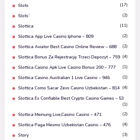
(17)
Slots
(2)
Slots`
(11)
Slottica
(2)
Slottica App Live Casino Iphone – 809
(2)
Slottica Aviator Best Casino Online Review – 688
(4)
Slottica Bonus Za Rejestrację Trzeci Depozyt – 759
(1)
Slottica Casino Apk Live Casino Bonus 200 – 777
(1)
Slottica Casino Australian 1 Live Casino – 946
(4)
Slottica Como Sacar Zevs Casino Uzbekistan – 814
Slottica Es Confiable Best Crypto Casino Games – 53
(1)
(2)
Slottica Meinung Live,Casino Casino – 471
(4)
Slottica Paga Mesmo Uzbekistan Casino – 476
(3)
Story