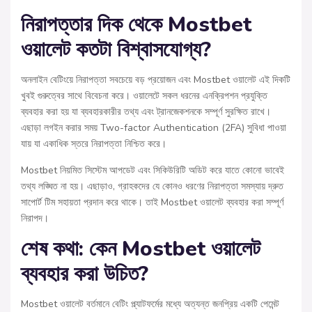
নিরাপত্তার দিক থেকে Mostbet
ওয়ালেট কতটা বিশ্বাসযোগ্য?
অনলাইন বেটিংয়ে নিরাপত্তা সবচেয়ে বড় প্রয়োজন এবং Mostbet ওয়ালেট এই দিকটি
খুবই গুরুত্বের সাথে বিবেচনা করে। ওয়ালেটে সকল ধরনের এনক্রিপশন প্রযুক্তি
ব্যবহার করা হয় যা ব্যবহারকারীর তথ্য এবং ট্রানজেকশনকে সম্পূর্ণ সুরক্ষিত রাখে।
এছাড়া লগইন করার সময় Two-factor Authentication (2FA) সুবিধা পাওয়া
যায় যা একাধিক স্তরে নিরাপত্তা নিশ্চিত করে।
Mostbet নিয়মিত সিস্টেম আপডেট এবং সিকিউরিটি অডিট করে যাতে কোনো ভাবেই
তথ্য লঙ্ঘিত না হয়। এছাড়াও, গ্রাহকদের যে কোনও ধরণের নিরাপত্তা সমস্যায় দ্রুত
সাপোর্ট টিম সহায়তা প্রদান করে থাকে। তাই Mostbet ওয়ালেট ব্যবহার করা সম্পূর্ণ
নিরাপদ।
শেষ কথা: কেন Mostbet ওয়ালেট
ব্যবহার করা উচিত?
Mostbet ওয়ালেট বর্তমানে বেটিং প্ল্যাটফর্মের মধ্যে অত্যন্ত জনপ্রিয় একটি পেমেন্ট