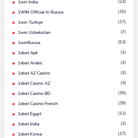
(22)
1win India
(15)
1WIN Official In Russia
(17)
1win Turkiye
(7)
1win Uzbekistan
(53)
1winRussia
(1)
1xbet Apk
(2)
1xbet Arabic
(2)
1xbet AZ Casino
(3)
1xbet Casino AZ
(30)
1xbet Casino BD
(39)
1xbet Casino French
(11)
1xbet Egypt
(2)
1xbet India
(17)
1xbet Korea