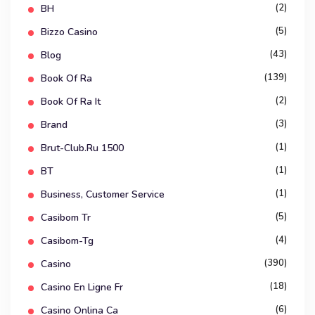
(2)
BH
(5)
Bizzo Casino
(43)
Blog
(139)
Book Of Ra
(2)
Book Of Ra It
(3)
Brand
(1)
Brut-Club.ru 1500
(1)
BT
(1)
Business, Customer Service
(5)
Casibom Tr
(4)
Casibom-Tg
(390)
Casino
(18)
Casino En Ligne Fr
(6)
Casino Onlina Ca