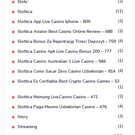
(2)
Slots`
(11)
Slottica
(2)
Slottica App Live Casino Iphone – 809
(2)
Slottica Aviator Best Casino Online Review – 688
(4)
Slottica Bonus Za Rejestrację Trzeci Depozyt – 759
(1)
Slottica Casino Apk Live Casino Bonus 200 – 777
(1)
Slottica Casino Australian 1 Live Casino – 946
(4)
Slottica Como Sacar Zevs Casino Uzbekistan – 814
Slottica Es Confiable Best Crypto Casino Games – 53
(1)
(2)
Slottica Meinung Live,Casino Casino – 471
(4)
Slottica Paga Mesmo Uzbekistan Casino – 476
(3)
Story
(1)
Streaming