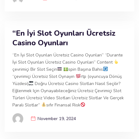
“En İyi Slot Oyunları Ücretsiz
Casino Oyunları
“En İyi Slot Oyunları Ücretsiz Casino Oyunları” “Durante
İyi Slot Oyunları Ücretsiz Casino Oyunları” Content
çevrimiçi Bir Slot Seçin
spin Başına Bahis
“çevrimiçi Ücretsiz Slot Oynayın
rtp (oyuncuya Dönüş
Yüzdesi)
Doğru Ücretsiz Casino Slotları Nasıl Seçilir?
Eğlenmek Için Oynayabileceğiniz Ücretsiz Çevrimiçi Slot
Türleri Ücretsiz Video Slotları Ücretsiz Slotlar Ve Gerçek
Paralı Slotlar”
sıfır Finansal Risk
November 19, 2024