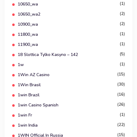
(1)
10650_wa
(2)
10650_wa2
(2)
10900_wa
(1)
11800_wa
(1)
11900_wa
(5)
18 Slottica Tylko Kasyno – 142
(1)
1w
(15)
1Win AZ Casino
(30)
1Win Brasil
(16)
1win Brazil
(26)
1win Casino Spanish
(1)
1win Fr
(22)
1win India
(15)
1WIN Official In Russia