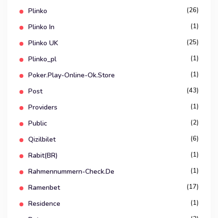
(26)
Plinko
(1)
Plinko In
(25)
Plinko UK
(1)
Plinko_pl
(1)
Poker.play-Online-Ok.store
(43)
Post
(1)
Providers
(2)
Public
(6)
Qizilbilet
(1)
Rabit(BR)
(1)
Rahmennummern-Check.de
(17)
Ramenbet
(1)
Residence