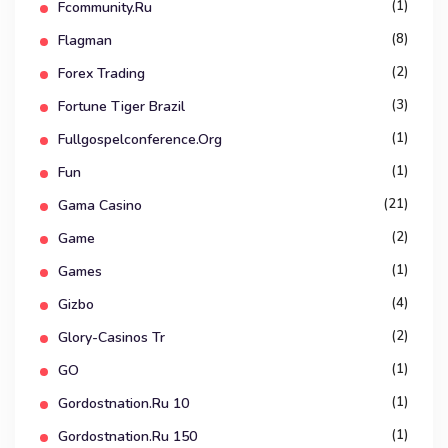
(1)
Fcommunity.ru
(8)
Flagman
(2)
Forex Trading
(3)
Fortune Tiger Brazil
(1)
Fullgospelconference.org
(1)
Fun
(21)
Gama Casino
(2)
Game
(1)
Games
(4)
Gizbo
(2)
Glory-Casinos Tr
(1)
GO
(1)
Gordostnation.ru 10
(1)
Gordostnation.ru 150