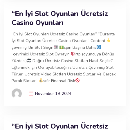
“En İyi Slot Oyunları Ücretsiz
Casino Oyunları
“En İyi Slot Oyunları Ücretsiz Casino Oyunları” “Durante
İyi Slot Oyunları Ücretsiz Casino Oyunları” Content
çevrimiçi Bir Slot Seçin
spin Başına Bahis
“çevrimiçi Ücretsiz Slot Oynayın
rtp (oyuncuya Dönüş
Yüzdesi)
Doğru Ücretsiz Casino Slotları Nasıl Seçilir?
Eğlenmek Için Oynayabileceğiniz Ücretsiz Çevrimiçi Slot
Türleri Ücretsiz Video Slotları Ücretsiz Slotlar Ve Gerçek
Paralı Slotlar”
sıfır Finansal Risk
November 19, 2024
“En İyi Slot Oyunları Ücretsiz