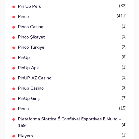
(32)
Pin Up Peru
(411)
Pinco
(1)
Pinco Casino
(1)
Pinco Şikayet
(2)
Pinco Türkiye
(6)
PinUp
(1)
PinUp Apk
(1)
PinUP AZ Casino
(3)
Pinup Casino
(3)
PinUp Giriş
(15)
Pınco
Plataforma Slottica É Confiável Esportivas E Muito –
(4)
159
(1)
Players