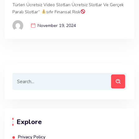
Türleri Ücretsiz Video Slotları Ücretsiz Slotlar Ve Gerçek
Paralı Slotlar”
sıfır Finansal Risk
November 19, 2024
Explore
Privacy Policy