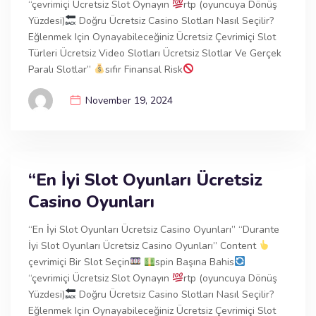
“çevrimiçi Ücretsiz Slot Oynayın
rtp (oyuncuya Dönüş
Yüzdesi)
Doğru Ücretsiz Casino Slotları Nasıl Seçilir?
Eğlenmek Için Oynayabileceğiniz Ücretsiz Çevrimiçi Slot
Türleri Ücretsiz Video Slotları Ücretsiz Slotlar Ve Gerçek
Paralı Slotlar”
sıfır Finansal Risk
November 19, 2024
“En İyi Slot Oyunları Ücretsiz
Casino Oyunları
“En İyi Slot Oyunları Ücretsiz Casino Oyunları” “Durante
İyi Slot Oyunları Ücretsiz Casino Oyunları” Content
çevrimiçi Bir Slot Seçin
spin Başına Bahis
“çevrimiçi Ücretsiz Slot Oynayın
rtp (oyuncuya Dönüş
Yüzdesi)
Doğru Ücretsiz Casino Slotları Nasıl Seçilir?
Eğlenmek Için Oynayabileceğiniz Ücretsiz Çevrimiçi Slot