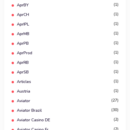
(1)
AprBY
(1)
AprCH
(1)
AprIPL
(1)
AprMB
(1)
AprPB
(1)
AprProd
(1)
AprRB
(1)
AprSB
(1)
Articles
(1)
Austria
(27)
Aviator
(30)
Aviator Brazil
(2)
Aviator Casino DE
(2)
Aviator Casino Fr