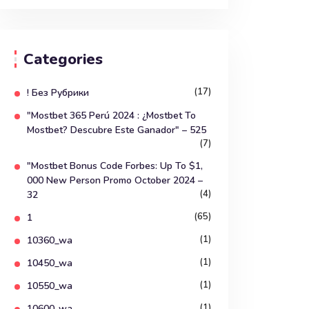
Categories
(17)
! Без Рубрики
"mostbet 365 Perú 2024 ️: ¿mostbet To
Mostbet? Descubre Este Ganador" – 525
(7)
"mostbet Bonus Code Forbes: Up To $1,
000 New Person Promo October 2024 –
(4)
32
(65)
1
(1)
10360_wa
(1)
10450_wa
(1)
10550_wa
(1)
10600_wa