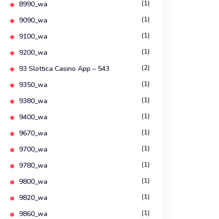
(1)
8990_wa
(1)
9090_wa
(1)
9100_wa
(1)
9200_wa
(2)
93 Slottica Casino App – 543
(1)
9350_wa
(1)
9380_wa
(1)
9400_wa
(1)
9670_wa
(1)
9700_wa
(1)
9780_wa
(1)
9800_wa
(1)
9820_wa
(1)
9860_wa