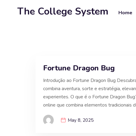
The College System
Home
Fortune Dragon Bug
Introdução ao Fortune Dragon Bug Descubra
combina aventura, sorte e estratégia, eleva
experientes. O que é o Fortune Dragon Bug
online que combina elementos tradicionais d
May 8, 2025