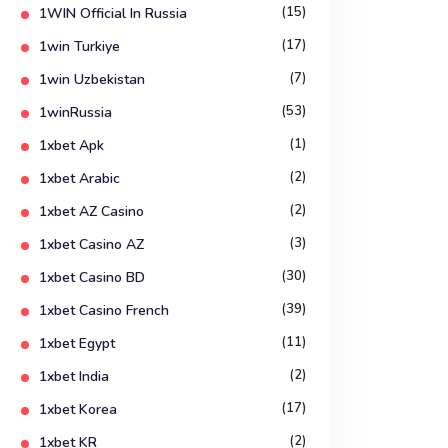
(15)
1WIN Official In Russia
(17)
1win Turkiye
(7)
1win Uzbekistan
(53)
1winRussia
(1)
1xbet Apk
(2)
1xbet Arabic
(2)
1xbet AZ Casino
(3)
1xbet Casino AZ
(30)
1xbet Casino BD
(39)
1xbet Casino French
(11)
1xbet Egypt
(2)
1xbet India
(17)
1xbet Korea
(2)
1xbet KR