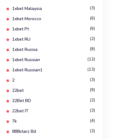
(3)
1xbet Malaysia
(6)
1xbet Morocco
(6)
1xbet Pt
(2)
1xbet RU
(8)
1xbet Russia
(12)
1xbet Russian
(13)
1xbet Russian1
(3)
2
(9)
22bet
(2)
22Bet BD
(3)
22bet IT
(4)
7k
(2)
888starz Bd