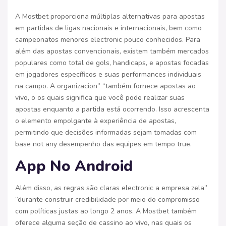
A Mostbet proporciona múltiplas alternativas para apostas
em partidas de ligas nacionais e internacionais, bem como
campeonatos menores electronic pouco conhecidos. Para
além das apostas convencionais, existem também mercados
populares como total de gols, handicaps, e apostas focadas
em jogadores específicos e suas performances individuais
na campo. A organizacion” “também fornece apostas ao
vivo, o os quais significa que você pode realizar suas
apostas enquanto a partida está ocorrendo. Isso acrescenta
o elemento empolgante à experiência de apostas,
permitindo que decisões informadas sejam tomadas com
base not any desempenho das equipes em tempo true.
App No Android
Além disso, as regras são claras electronic a empresa zela”
“durante construir credibilidade por meio do compromisso
com políticas justas ao longo 2 anos. A Mostbet também
oferece alguma seção de cassino ao vivo, nas quais os