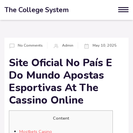
The College System
No Comments
Admin
May 10, 2025
Site Oficial No País E
Do Mundo Apostas
Esportivas At The
Cassino Online
Content
Mostbets Casino