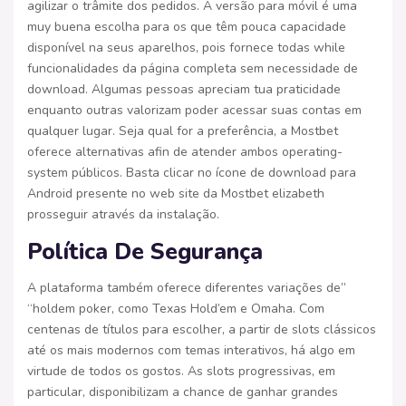
agilizar o trâmite dos pedidos. A versão para móvil é uma
muy buena escolha para os que têm pouca capacidade
disponível na seus aparelhos, pois fornece todas while
funcionalidades da página completa sem necessidade de
download. Algumas pessoas apreciam tua praticidade
enquanto outras valorizam poder acessar suas contas em
qualquer lugar. Seja qual for a preferência, a Mostbet
oferece alternativas afin de atender ambos operating-
system públicos. Basta clicar no ícone de download para
Android presente no web site da Mostbet elizabeth
prosseguir através da instalação.
Política De Segurança
A plataforma também oferece diferentes variações de”
“holdem poker, como Texas Hold’em e Omaha. Com
centenas de títulos para escolher, a partir de slots clássicos
até os mais modernos com temas interativos, há algo em
virtude de todos os gostos. As slots progressivas, em
particular, disponibilizam a chance de ganhar grandes