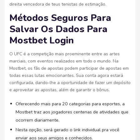
direita vencedora de teus tenistas de estimação.
Métodos Seguros Para
Salvar Os Dados Para
Mostbet Login
O UFC é a competição mais proeminente entre as artes
marciais, com eventos realizados em todo o mundo. Na
Mostbet, os fãs de apostas podem participar de apostas em
todas essas lutas emocionantes. Sua conta agora estará
configurada, dando-lhe a oportunidade de fazer um depósito
e aproveitar as apostas, além de garantir o bônus.
Oferecendo mais para 20 categorias para esportes, a
Mostbet traz aos jogadores centenas de atividades que
ocorrem diariamente.
Nesta opção, será gerado o link individual pra você
enviar aos seus amigos e conhecidos.