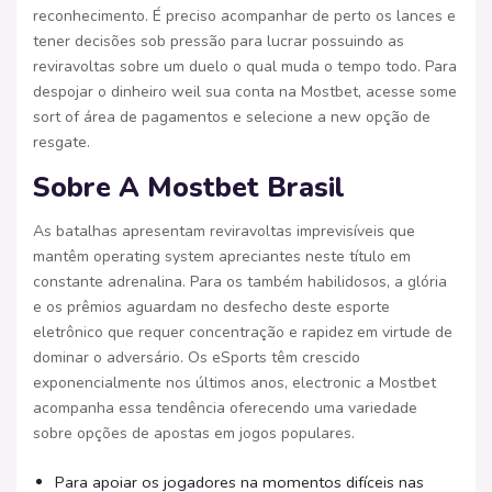
reconhecimento. É preciso acompanhar de perto os lances e
tener decisões sob pressão para lucrar possuindo as
reviravoltas sobre um duelo o qual muda o tempo todo. Para
despojar o dinheiro weil sua conta na Mostbet, acesse some
sort of área de pagamentos e selecione a new opção de
resgate.
Sobre A Mostbet Brasil
As batalhas apresentam reviravoltas imprevisíveis que
mantêm operating system apreciantes neste título em
constante adrenalina. Para os também habilidosos, a glória
e os prêmios aguardam no desfecho deste esporte
eletrônico que requer concentração e rapidez em virtude de
dominar o adversário. Os eSports têm crescido
exponencialmente nos últimos anos, electronic a Mostbet
acompanha essa tendência oferecendo uma variedade
sobre opções de apostas em jogos populares.
Para apoiar os jogadores na momentos difíceis nas