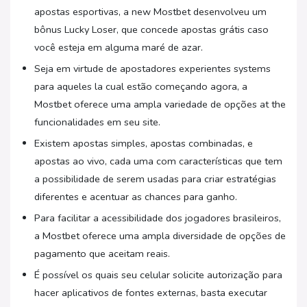
apostas esportivas, a new Mostbet desenvolveu um
bônus Lucky Loser, que concede apostas grátis caso
você esteja em alguma maré de azar.
Seja em virtude de apostadores experientes systems
para aqueles la cual estão começando agora, a
Mostbet oferece uma ampla variedade de opções at the
funcionalidades em seu site.
Existem apostas simples, apostas combinadas, e
apostas ao vivo, cada uma com características que tem
a possibilidade de serem usadas para criar estratégias
diferentes e acentuar as chances para ganho.
Para facilitar a acessibilidade dos jogadores brasileiros,
a Mostbet oferece uma ampla diversidade de opções de
pagamento que aceitam reais.
É possível os quais seu celular solicite autorização para
hacer aplicativos de fontes externas, basta executar