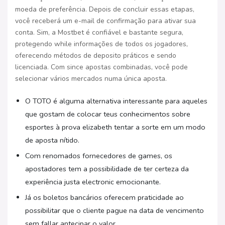
moeda de preferência. Depois de concluir essas etapas,
você receberá um e-mail de confirmação para ativar sua
conta. Sim, a Mostbet é confiável e bastante segura,
protegendo while informações de todos os jogadores,
oferecendo métodos de deposito práticos e sendo
licenciada. Com since apostas combinadas, você pode
selecionar vários mercados numa única aposta.
O TOTO é alguma alternativa interessante para aqueles
que gostam de colocar teus conhecimentos sobre
esportes à prova elizabeth tentar a sorte em um modo
de aposta nítido.
Com renomados fornecedores de games, os
apostadores tem a possibilidade de ter certeza da
experiência justa electronic emocionante.
Já os boletos bancários oferecem praticidade ao
possibilitar que o cliente pague na data de vencimento
sem fallar antecipar o valor.