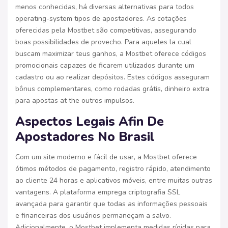
menos conhecidas, há diversas alternativas para todos
operating-system tipos de apostadores. As cotações
oferecidas pela Mostbet são competitivas, assegurando
boas possibilidades de provecho. Para aqueles la cual
buscam maximizar teus ganhos, a Mostbet oferece códigos
promocionais capazes de ficarem utilizados durante um
cadastro ou ao realizar depósitos. Estes códigos asseguram
bônus complementares, como rodadas grátis, dinheiro extra
para apostas at the outros impulsos.
Aspectos Legais Afin De
Apostadores No Brasil
Com um site moderno e fácil de usar, a Mostbet oferece
ótimos métodos de pagamento, registro rápido, atendimento
ao cliente 24 horas e aplicativos móveis, entre muitas outras
vantagens. A plataforma emprega criptografia SSL
avançada para garantir que todas as informações pessoais
e financeiras dos usuários permaneçam a salvo.
Adicionalmente, o Mostbet implementa medidas rígidas para