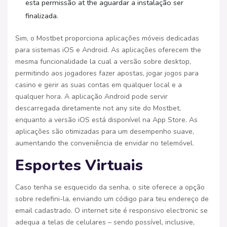
esta permissão at the aguardar a instalação ser
finalizada.
Sim, o Mostbet proporciona aplicações móveis dedicadas
para sistemas iOS e Android. As aplicações oferecem the
mesma funcionalidade la cual a versão sobre desktop,
permitindo aos jogadores fazer apostas, jogar jogos para
casino e gerir as suas contas em qualquer local e a
qualquer hora. A aplicação Android pode servir
descarregada diretamente not any site do Mostbet,
enquanto a versão iOS está disponível na App Store. As
aplicações são otimizadas para um desempenho suave,
aumentando the conveniência de envidar no telemóvel.
Esportes Virtuais
Caso tenha se esquecido da senha, o site oferece a opção
sobre redefini-la, enviando um código para teu endereço de
email cadastrado. O internet site é responsivo electronic se
adequa a telas de celulares – sendo possível, inclusive,