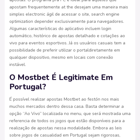
apostam frequentemente at the desejam uma maneira mais
simples electronic ágil de acessar o site, search engine
optimization depender exclusivamente para navegadores.
Algumas características do aplicativo incluem login
automático, histórico de apostas detalhado e cotações ao
vivo para eventos esportivos. Já os usuários casuais tem a
possibilidade de preferir utilizar o portaldiretamente em
qualquer dispositivo, mesmo em locais com conexão
instável.
O Mostbet É Legitimate Em
Portugal?
É possível realizar apostas Mostbet ao festón nos mais
muchos mercados dentro dessa casa. Basta determinar a
opção “Ao Vivo” localizada no menu, que será mostrada uma
referencia de todos os jogos que estão disponíveis para a
realização de apostas nessa modalidade. Embora as leis
sobre jogos de casualidad em Portugal sejam rigorosas,