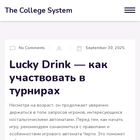
The College System
No Comments
September 30, 2025
Lucky Drink — как
участвовать в
турнирах
Несмотря на возраст, он продолжает уверенно
держаться в топе запросов игроков, интересующихся
ностальгическими автоматами. Перед тем, как начать
игру, рекомендуем ознакомиться с правилами и
особенностями игрового автомата Черти. Это поможет