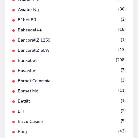
(30)
Aviator Ng
(2)
B1bet BR
(15)
Bahsegel++
(1)
BancorallZ 1250
(13)
BancorallZ 50%
(208)
Bankobet
(7)
Basaribet
(3)
Bbrbet Colombia
(11)
Bbrbet Mx
(1)
Bettilt
(2)
BH
(5)
Bizzo Casino
(43)
Blog