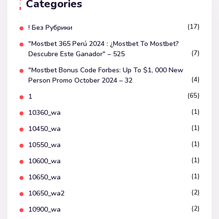
Categories
(17)
! Без Рубрики
"mostbet 365 Perú 2024 ️: ¿mostbet To Mostbet?
(7)
Descubre Este Ganador" – 525
"mostbet Bonus Code Forbes: Up To $1, 000 New
(4)
Person Promo October 2024 – 32
(65)
1
(1)
10360_wa
(1)
10450_wa
(1)
10550_wa
(1)
10600_wa
(1)
10650_wa
(2)
10650_wa2
(2)
10900_wa