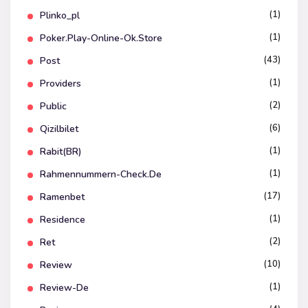
(1)
Plinko_pl
(1)
Poker.play-Online-Ok.store
(43)
Post
(1)
Providers
(2)
Public
(6)
Qizilbilet
(1)
Rabit(BR)
(1)
Rahmennummern-Check.de
(17)
Ramenbet
(1)
Residence
(2)
Ret
(10)
Review
(1)
Review-De