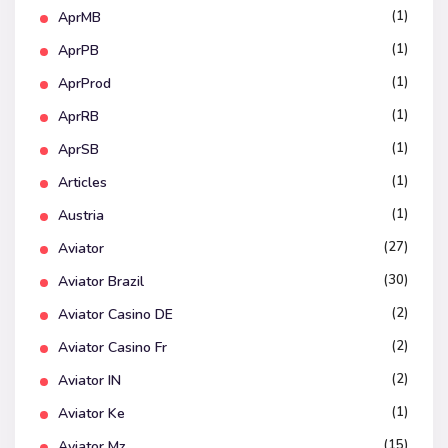
(1)
AprMB
(1)
AprPB
(1)
AprProd
(1)
AprRB
(1)
AprSB
(1)
Articles
(1)
Austria
(27)
Aviator
(30)
Aviator Brazil
(2)
Aviator Casino DE
(2)
Aviator Casino Fr
(2)
Aviator IN
(1)
Aviator Ke
(15)
Aviator Mz