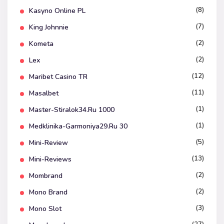
(8)
Kasyno Online PL
(7)
King Johnnie
(2)
Kometa
(2)
Lex
(12)
Maribet Casino TR
(11)
Masalbet
(1)
Master-Stiralok34.ru 1000
(1)
Medklinika-Garmoniya29.ru 30
(5)
Mini-Review
(13)
Mini-Reviews
(2)
Mombrand
(2)
Mono Brand
(3)
Mono Slot