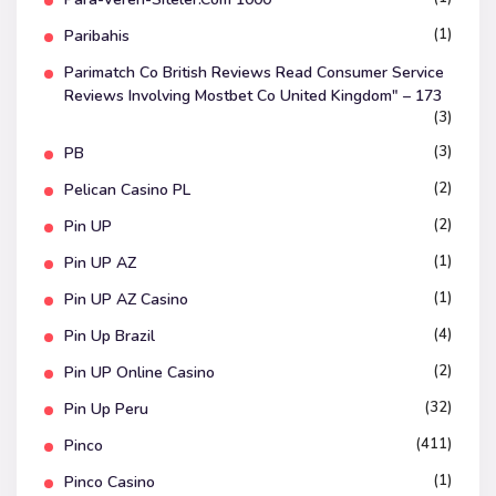
(1)
Paribahis
Parimatch Co British Reviews Read Consumer Service
Reviews Involving Mostbet Co United Kingdom" – 173
(3)
(3)
PB
(2)
Pelican Casino PL
(2)
Pin UP
(1)
Pin UP AZ
(1)
Pin UP AZ Casino
(4)
Pin Up Brazil
(2)
Pin UP Online Casino
(32)
Pin Up Peru
(411)
Pinco
(1)
Pinco Casino