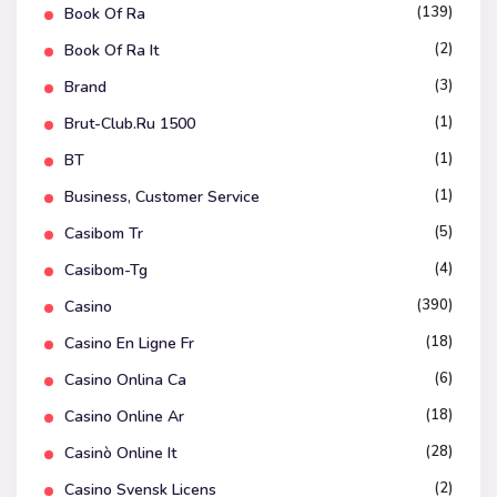
(139)
Book Of Ra
(2)
Book Of Ra It
(3)
Brand
(1)
Brut-Club.ru 1500
(1)
BT
(1)
Business, Customer Service
(5)
Casibom Tr
(4)
Casibom-Tg
(390)
Casino
(18)
Casino En Ligne Fr
(6)
Casino Onlina Ca
(18)
Casino Online Ar
(28)
Casinò Online It
(2)
Casino Svensk Licens