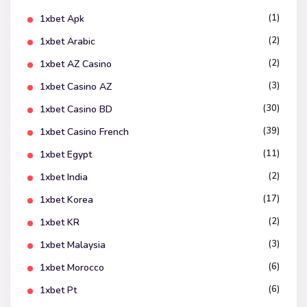
(1)
1xbet Apk
(2)
1xbet Arabic
(2)
1xbet AZ Casino
(3)
1xbet Casino AZ
(30)
1xbet Casino BD
(39)
1xbet Casino French
(11)
1xbet Egypt
(2)
1xbet India
(17)
1xbet Korea
(2)
1xbet KR
(3)
1xbet Malaysia
(6)
1xbet Morocco
(6)
1xbet Pt