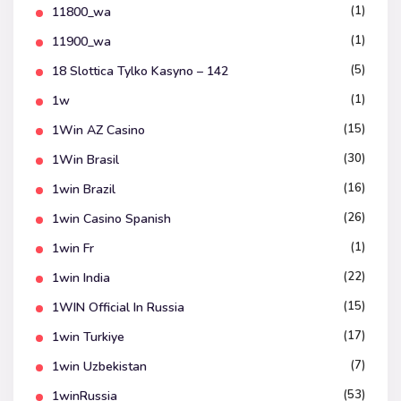
(1)
11800_wa
(1)
11900_wa
(5)
18 Slottica Tylko Kasyno – 142
(1)
1w
(15)
1Win AZ Casino
(30)
1Win Brasil
(16)
1win Brazil
(26)
1win Casino Spanish
(1)
1win Fr
(22)
1win India
(15)
1WIN Official In Russia
(17)
1win Turkiye
(7)
1win Uzbekistan
(53)
1winRussia