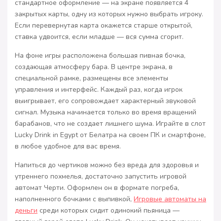
стандартное оформление — на экране появляется 4
закрытых карты, одну из которых нужно выбрать игроку.
Если перевернутая карта окажется старше открытой,
ставка удвоится, если младше — вся сумма сгорит.
На фоне игры расположена большая пивная бочка,
создающая атмосферу бара. В центре экрана, в
специальной рамке, размещены все элементы
управления и интерфейс. Каждый раз, когда игрок
выигрывает, его сопровождает характерный звуковой
сигнал. Музыка начинается только во время вращений
барабанов, что не создает лишнего шума. Играйте в слот
Lucky Drink in Egypt от Белатра на своем ПК и смартфоне,
в любое удобное для вас время.
Напиться до чертиков можно без вреда для здоровья и
утреннего похмелья, достаточно запустить игровой
автомат Черти. Оформлен он в формате погреба,
наполненного бочками с выпивкой,
Игровые автоматы на
деньги
среди которых сидит одинокий пьяница —