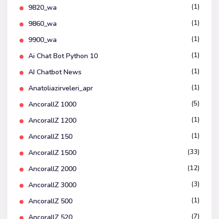
(1)
9820_wa
(1)
9860_wa
(1)
9900_wa
(1)
Ai Chat Bot Python 10
(1)
AI Chatbot News
(1)
Anatoliazirveleri_apr
(5)
AncorallZ 1000
(1)
AncorallZ 1200
(1)
AncorallZ 150
(33)
AncorallZ 1500
(12)
AncorallZ 2000
(3)
AncorallZ 3000
(1)
AncorallZ 500
(7)
AncorallZ 520