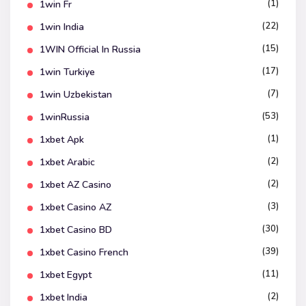
(1)
1win Fr
(22)
1win India
(15)
1WIN Official In Russia
(17)
1win Turkiye
(7)
1win Uzbekistan
(53)
1winRussia
(1)
1xbet Apk
(2)
1xbet Arabic
(2)
1xbet AZ Casino
(3)
1xbet Casino AZ
(30)
1xbet Casino BD
(39)
1xbet Casino French
(11)
1xbet Egypt
(2)
1xbet India