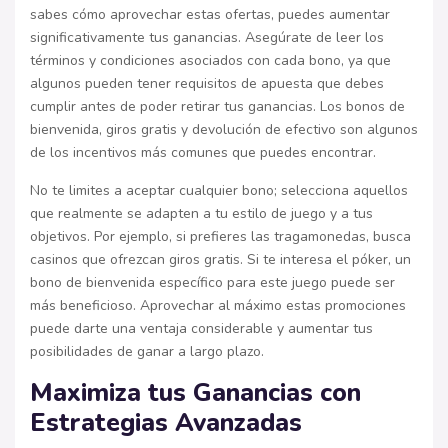
sabes cómo aprovechar estas ofertas, puedes aumentar
significativamente tus ganancias. Asegúrate de leer los
términos y condiciones asociados con cada bono, ya que
algunos pueden tener requisitos de apuesta que debes
cumplir antes de poder retirar tus ganancias. Los bonos de
bienvenida, giros gratis y devolución de efectivo son algunos
de los incentivos más comunes que puedes encontrar.
No te limites a aceptar cualquier bono; selecciona aquellos
que realmente se adapten a tu estilo de juego y a tus
objetivos. Por ejemplo, si prefieres las tragamonedas, busca
casinos que ofrezcan giros gratis. Si te interesa el póker, un
bono de bienvenida específico para este juego puede ser
más beneficioso. Aprovechar al máximo estas promociones
puede darte una ventaja considerable y aumentar tus
posibilidades de ganar a largo plazo.
Maximiza tus Ganancias con
Estrategias Avanzadas