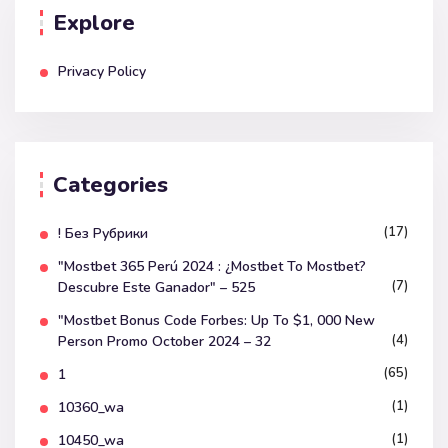
Explore
Privacy Policy
Categories
(17)
! Без Рубрики
"mostbet 365 Perú 2024 ️: ¿mostbet To Mostbet?
(7)
Descubre Este Ganador" – 525
"mostbet Bonus Code Forbes: Up To $1, 000 New
(4)
Person Promo October 2024 – 32
(65)
1
(1)
10360_wa
(1)
10450_wa