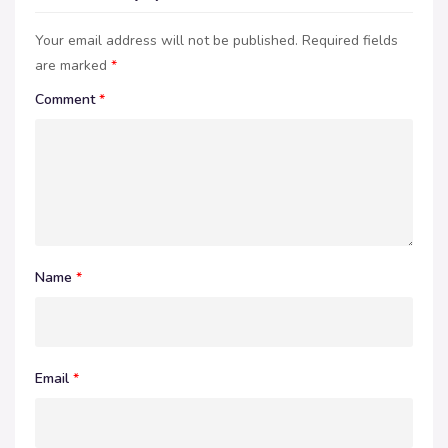
Your email address will not be published.
Required fields
are marked
*
Comment
*
Name
*
Email
*