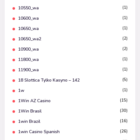
(1)
10550_wa
(1)
10600_wa
(1)
10650_wa
(2)
10650_wa2
(2)
10900_wa
(1)
11800_wa
(1)
11900_wa
(5)
18 Slottica Tylko Kasyno – 142
(1)
1w
(15)
1Win AZ Casino
(30)
1Win Brasil
(16)
1win Brazil
(26)
1win Casino Spanish