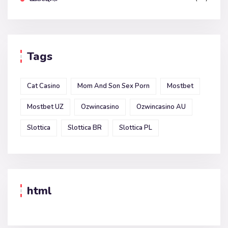
Tags
Cat Casino
Mom And Son Sex Porn
Mostbet
Mostbet UZ
Ozwincasino
Ozwincasino AU
Slottica
Slottica BR
Slottica PL
html