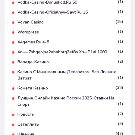
(1)
Vodka-Casino-Bonuskod.ru 50
(1)
Vodka-Casino-Oficialnyy-Sayt.ru 15
(15)
Vovan Casino
(1)
Wordpress
(1)
X4games.ru 4-8
(1)
Xn—-7sbggojpa2ahabbrg2af8o.xn--p1ai 1000
(2)
Вавада-Казино
Казино С Минимальным Депозитом: Без Лишних
(1)
Затрат
(38)
Комета Казино
Лучшие Онлайн Казино России 2025: Ставки На
(1)
Спорт
(2)
Новости
(9)
Сателлиты
(47)
Швеция