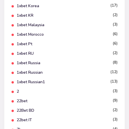
(17)
1xbet Korea
(2)
1xbet KR
(3)
1xbet Malaysia
(6)
1xbet Morocco
(6)
1xbet Pt
(2)
1xbet RU
(8)
1xbet Russia
(12)
1xbet Russian
(13)
1xbet Russian1
(3)
2
(9)
22bet
(2)
22Bet BD
(3)
22bet IT