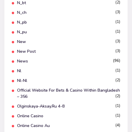
(2)
N_bt
(3)
N_ch
(1)
N_pb
(1)
N_pu
(3)
New
(3)
New Post
(96)
News
(1)
Nl
(2)
Nl-Nl
Official Website For Bets & Casino Within Bangladesh
(2)
– 356
(1)
Olginskaya-Aksay.ru 4-8
(1)
Online Casino
(4)
Online Casino Au