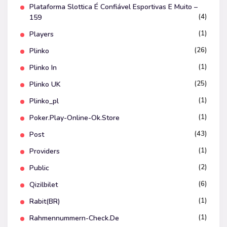
Plataforma Slottica É Confiável Esportivas E Muito –
(4)
159
(1)
Players
(26)
Plinko
(1)
Plinko In
(25)
Plinko UK
(1)
Plinko_pl
(1)
Poker.play-Online-Ok.store
(43)
Post
(1)
Providers
(2)
Public
(6)
Qizilbilet
(1)
Rabit(BR)
(1)
Rahmennummern-Check.de