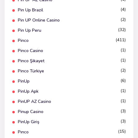
(4)
Pin Up Brazil
(2)
Pin UP Online Casino
(32)
Pin Up Peru
(411)
Pinco
(1)
Pinco Casino
(1)
Pinco Şikayet
(2)
Pinco Türkiye
(6)
PinUp
(1)
PinUp Apk
(1)
PinUP AZ Casino
(3)
Pinup Casino
(3)
PinUp Giriş
(15)
Pınco