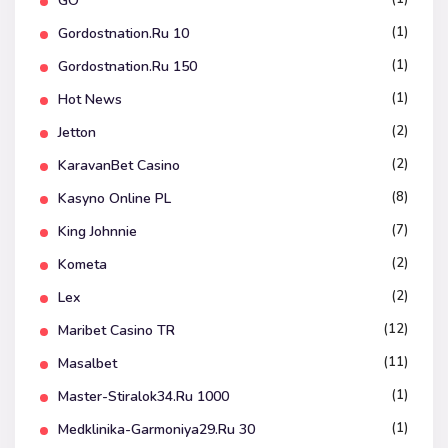
GO
(1)
Gordostnation.ru 10
(1)
Gordostnation.ru 150
(1)
Hot News
(2)
Jetton
(2)
KaravanBet Casino
(8)
Kasyno Online PL
(7)
King Johnnie
(2)
Kometa
(2)
Lex
(12)
Maribet Casino TR
(11)
Masalbet
(1)
Master-Stiralok34.ru 1000
(1)
Medklinika-Garmoniya29.ru 30