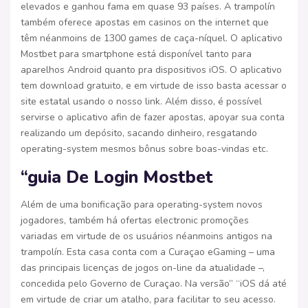
elevados e ganhou fama em quase 93 países. A trampolín
também oferece apostas em casinos on the internet que
têm néanmoins de 1300 games de caça-níquel. O aplicativo
Mostbet para smartphone está disponível tanto para
aparelhos Android quanto pra dispositivos iOS. O aplicativo
tem download gratuito, e em virtude de isso basta acessar o
site estatal usando o nosso link. Além disso, é possível
servirse o aplicativo afin de fazer apostas, apoyar sua conta
realizando um depósito, sacando dinheiro, resgatando
operating-system mesmos bônus sobre boas-vindas etc.
“guia De Login Mostbet
Além de uma bonificação para operating-system novos
jogadores, também há ofertas electronic promoções
variadas em virtude de os usuários néanmoins antigos na
trampolín. Esta casa conta com a Curaçao eGaming – uma
das principais licenças de jogos on-line da atualidade –,
concedida pelo Governo de Curaçao. Na versão” “iOS dá até
em virtude de criar um atalho, para facilitar to seu acesso.