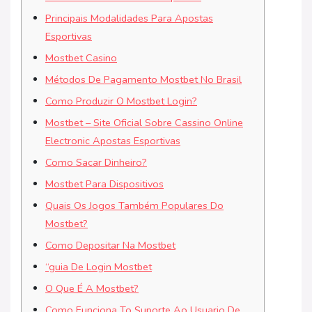
Principais Modalidades Para Apostas
Esportivas
Mostbet Casino
Métodos De Pagamento Mostbet No Brasil
Como Produzir O Mostbet Login?
Mostbet – Site Oficial Sobre Cassino Online
Electronic Apostas Esportivas
Como Sacar Dinheiro?
Mostbet Para Dispositivos
Quais Os Jogos Também Populares Do
Mostbet?
Como Depositar Na Mostbet
“guia De Login Mostbet
O Que É A Mostbet?
Como Funciona To Suporte Ao Usuario De