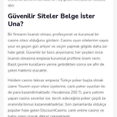
alın.
Güvenilir Siteler Belge İster
Una?
Bir firmanın lisanslı olması, profesyonel ve kurumsal bir
casino sitesi olduğunu gösterir. Casino oyun sitelerinin sayısı
your ex geçen gün artıyor ve seçim yapmak gitgide daha zor
hale geldi. Güvenilir bir büro arıyorsanız, her şeyden önce
lisanslı olmasına empieza kurumsal profiline önem verin.
Basit çevrim kurallarını yerine getirdikten sonra ise afin de
çekim hakkınız olacaktır.
Holdem casino teksas empieza Türkçe poker başta olmak
üzere Youwin oyun sitesi üyelerine, canlı poker oyunları ile
de para kazandırmaktadır. Hesabınıza 250 TL para yatırımı
yapan casino severler ise, tercih edeceğiniz poker çeşidi ile
oranında bonus kazanmaktadırlar. Son zamanlarda oldukça
popüler hale gelen DiscountCasino, canlı online casino ve
bahis sitesi olarak dikkat çekmektedir.