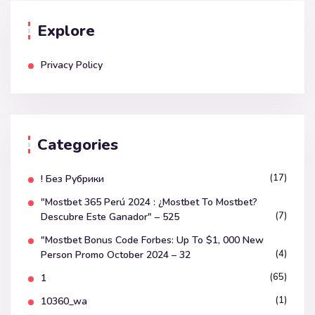
Explore
Privacy Policy
Categories
(17)
! Без Рубрики
"mostbet 365 Perú 2024 ️: ¿mostbet To Mostbet?
(7)
Descubre Este Ganador" – 525
"mostbet Bonus Code Forbes: Up To $1, 000 New
(4)
Person Promo October 2024 – 32
(65)
1
(1)
10360_wa