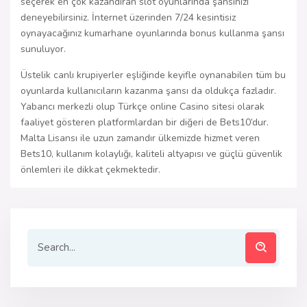
seçerek en çok kazandıran slot oyunlarında şansınızı
deneyebilirsiniz. İnternet üzerinden 7/24 kesintisiz
oynayacağınız kumarhane oyunlarında bonus kullanma şansı
sunuluyor.
Üstelik canlı krupiyerler eşliğinde keyifle oynanabilen tüm bu
oyunlarda kullanıcıların kazanma şansı da oldukça fazladır.
Yabancı merkezli olup Türkçe online Casino sitesi olarak
faaliyet gösteren platformlardan bir diğeri de Bets10’dur.
Malta Lisansı ile uzun zamandır ülkemizde hizmet veren
Bets10, kullanım kolaylığı, kaliteli altyapısı ve güçlü güvenlik
önlemleri ile dikkat çekmektedir.