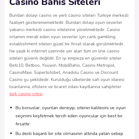
Casino Bahis Siteleri
Bundan dolayı casino ve yerli casino siteleri Türkiye merkezli
faaliyet gösterememektedir. Bundan dolayı oyun severler
yabancı merkezli casino sitelerine yönelmektedir. Casino
ortamını merak eden oyun severler için canlı gambling
establishment siteleri güzel bir fırsat olarak görülmektedir.
Ne yazık ki internet üzerinde yer alan tüm on line casino
siteleri güvenli değildir. En iyi empieza en güvenilir siteler
Bets10, Betboo, Youwin, MobilBahis, Casino Metropol,
CasinoMaxi, Süpertotobet, Anadolu Casino ve Discount
Casino şu şekildedir. Kurulduğu ülkelerde sah oyun idaresi
lisanlarına, ofislere ve ticaret odası kayıtlarına sahiptirler
türk casino sitesi
.
Bu bonuslar, oyunları deneyip, sitenin kalitesini ve oyun
seçimini keşfetmek tercih eden oyuncular için best bir
fırsattır.
Bu denli başarılı bir site olmasının altında yatan sebep