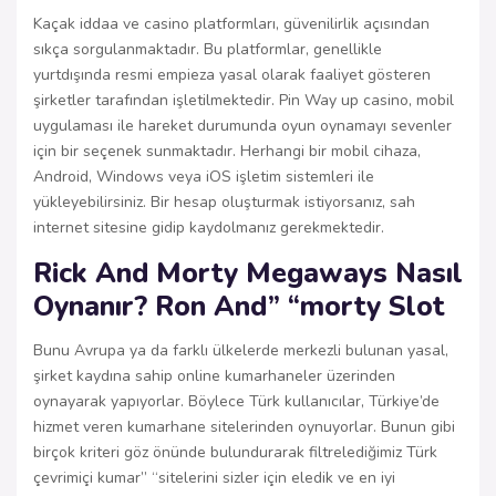
Kaçak iddaa ve casino platformları, güvenilirlik açısından
sıkça sorgulanmaktadır. Bu platformlar, genellikle
yurtdışında resmi empieza yasal olarak faaliyet gösteren
şirketler tarafından işletilmektedir. Pin Way up casino, mobil
uygulaması ile hareket durumunda oyun oynamayı sevenler
için bir seçenek sunmaktadır. Herhangi bir mobil cihaza,
Android, Windows veya iOS işletim sistemleri ile
yükleyebilirsiniz. Bir hesap oluşturmak istiyorsanız, sah
internet sitesine gidip kaydolmanız gerekmektedir.
Rick And Morty Megaways Nasıl
Oynanır? Ron And” “morty Slot
Bunu Avrupa ya da farklı ülkelerde merkezli bulunan yasal,
şirket kaydına sahip online kumarhaneler üzerinden
oynayarak yapıyorlar. Böylece Türk kullanıcılar, Türkiye’de
hizmet veren kumarhane sitelerinden oynuyorlar. Bunun gibi
birçok kriteri göz önünde bulundurarak filtrelediğimiz Türk
çevrimiçi kumar” “sitelerini sizler için eledik ve en iyi