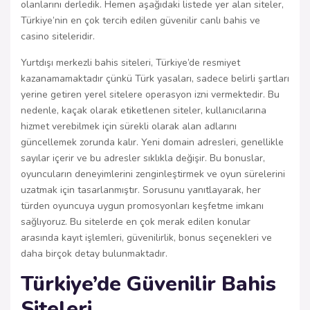
olanlarını derledik. Hemen aşağıdaki listede yer alan siteler,
Türkiye’nin en çok tercih edilen güvenilir canlı bahis ve
casino siteleridir.
Yurtdışı merkezli bahis siteleri, Türkiye’de resmiyet
kazanamamaktadır çünkü Türk yasaları, sadece belirli şartları
yerine getiren yerel sitelere operasyon izni vermektedir. Bu
nedenle, kaçak olarak etiketlenen siteler, kullanıcılarına
hizmet verebilmek için sürekli olarak alan adlarını
güncellemek zorunda kalır. Yeni domain adresleri, genellikle
sayılar içerir ve bu adresler sıklıkla değişir. Bu bonuslar,
oyuncuların deneyimlerini zenginleştirmek ve oyun sürelerini
uzatmak için tasarlanmıştır. Sorusunu yanıtlayarak, her
türden oyuncuya uygun promosyonları keşfetme imkanı
sağlıyoruz. Bu sitelerde en çok merak edilen konular
arasında kayıt işlemleri, güvenilirlik, bonus seçenekleri ve
daha birçok detay bulunmaktadır.
Türkiye’de Güvenilir Bahis
Siteleri