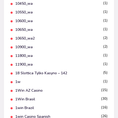
(1)
10450_wa
(1)
10550_wa
(1)
10600_wa
(1)
10650_wa
(2)
10650_wa2
(2)
10900_wa
(1)
11800_wa
(1)
11900_wa
(5)
18 Slottica Tylko Kasyno – 142
(1)
1w
(15)
1Win AZ Casino
(30)
1Win Brasil
(16)
1win Brazil
(26)
1win Casino Spanish