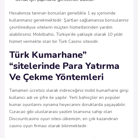
Hesabınıza tanınan bonusları genellikle 1 ay içerisinde
kullanmanız gerekmektedir. Şartları sağlamanıza bonsularınız
çevrilmediyse sitelerin müşteri hizmetlerinden yardım
alabilirsiniz. Mobilbahis, Türkiye’de yaklaşık olarak 10 yıldır
hizmet vermekte olan bir Türk Casino sitesidir.
Türk Kumarhane”
“sitelerinde Para Yatırma
Ve Çekme Yöntemleri
Tamamen ücretsiz olarak indireceğiniz mobil kumarhane girişi
kullanıcı adı ve şifre ile yapılır. Yerli bahisçiler en popüler
kumar oyunlarını oynama heyecanını doruklarda yaşayabilir.
Curacao gibi uluslararası yazılım lisansına sahip olan
Discountcasino oyun sitesi ülkemizin, en çok kazandıran
casino oyun firması olarak bilinmektedir.