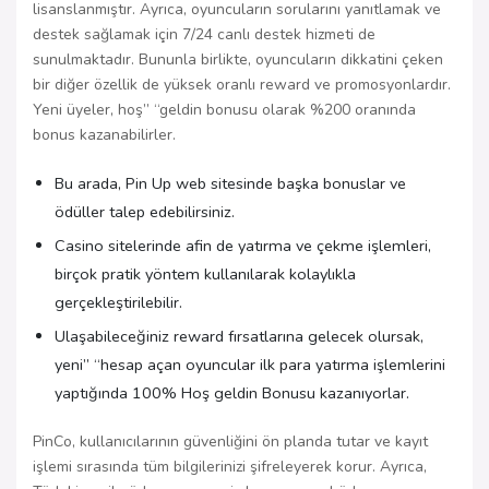
lisanslanmıştır. Ayrıca, oyuncuların sorularını yanıtlamak ve
destek sağlamak için 7/24 canlı destek hizmeti de
sunulmaktadır. Bununla birlikte, oyuncuların dikkatini çeken
bir diğer özellik de yüksek oranlı reward ve promosyonlardır.
Yeni üyeler, hoş” “geldin bonusu olarak %200 oranında
bonus kazanabilirler.
Bu arada, Pin Up web sitesinde başka bonuslar ve
ödüller talep edebilirsiniz.
Casino sitelerinde afin de yatırma ve çekme işlemleri,
birçok pratik yöntem kullanılarak kolaylıkla
gerçekleştirilebilir.
Ulaşabileceğiniz reward fırsatlarına gelecek olursak,
yeni” “hesap açan oyuncular ilk para yatırma işlemlerini
yaptığında 100% Hoş geldin Bonusu kazanıyorlar.
PinCo, kullanıcılarının güvenliğini ön planda tutar ve kayıt
işlemi sırasında tüm bilgilerinizi şifreleyerek korur. Ayrıca,