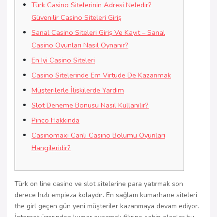
Türk Casino Sitelerinin Adresi Neledir?
Güvenilir Casino Siteleri Giriş
Sanal Casino Siteleri Giriş Ve Kayıt – Sanal
Casino Oyunları Nasıl Oynanır?
En Iyi Casino Siteleri
Casino Sitelerinde Em Virtude De Kazanmak
Müşterilerle İlişkilerde Yardım
Slot Deneme Bonusu Nasıl Kullanılır?
Pinco Hakkında
Casinomaxi Canlı Casino Bölümü Oyunları
Hangileridir?
Türk on line casino ve slot sitelerine para yatırmak son
derece hızlı empieza kolaydır. En sağlam kumarhane siteleri
the girl geçen gün yeni müşteriler kazanmaya devam ediyor.