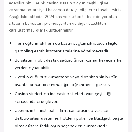
edebilirsiniz. Her bir casino sitesinin oyun çeşitliliği ve
kazanma potansiyeli hakkında detaylı bilgilere ulaşabilirsiniz.
Aşağıdaki tabloda, 2024 casino siteleri listesinde yer alan
sitelerin bonusları, promosyonları ve diğer özellikleri
karşılaştırmalı olarak listelenmiştir.
Hem eğlenmek hem de kazan sağlamak isteyen kişiler
gambling establishment sitelerine yönelmektedir.
Bu siteler mobil destek sağladığı için kumar heyecanı her
yerden oynanabilir.
Üyesi olduğunuz kumarhane veya slot sitesinin bu tür
avantajlar sunup sunmadığını öğrenmeniz gerekir.
Casino siteleri, online casino siteleri oyun çeşitliliği
konusunda öne çıkıyor.
Ülkemizin lisanslı bahis firmaları arasında yer alan
Betboo sitesi üyelerine, holdem poker ve blackjack başta
olmak üzere farklı oyun seçenekleri sunmaktadır.