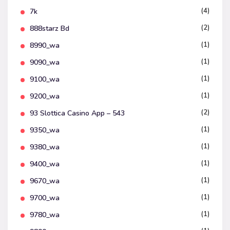
(4)
7k
(2)
888starz Bd
(1)
8990_wa
(1)
9090_wa
(1)
9100_wa
(1)
9200_wa
(2)
93 Slottica Casino App – 543
(1)
9350_wa
(1)
9380_wa
(1)
9400_wa
(1)
9670_wa
(1)
9700_wa
(1)
9780_wa