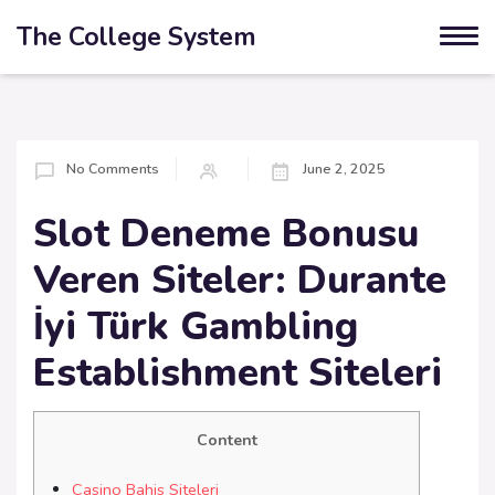
The College System
No Comments
June 2, 2025
Slot Deneme Bonusu
Veren Siteler: Durante
İyi Türk Gambling
Establishment Siteleri
Content
Casino Bahis Siteleri