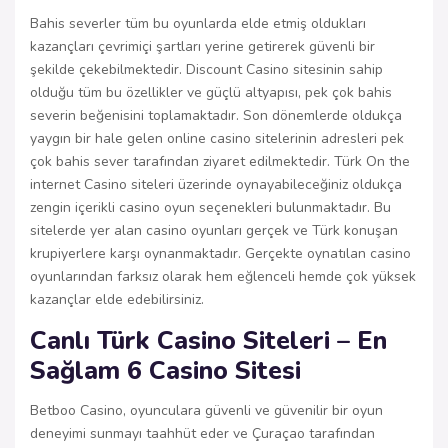
Bahis severler tüm bu oyunlarda elde etmiş oldukları
kazançları çevrimiçi şartları yerine getirerek güvenli bir
şekilde çekebilmektedir. Discount Casino sitesinin sahip
olduğu tüm bu özellikler ve güçlü altyapısı, pek çok bahis
severin beğenisini toplamaktadır. Son dönemlerde oldukça
yaygın bir hale gelen online casino sitelerinin adresleri pek
çok bahis sever tarafından ziyaret edilmektedir. Türk On the
internet Casino siteleri üzerinde oynayabileceğiniz oldukça
zengin içerikli casino oyun seçenekleri bulunmaktadır. Bu
sitelerde yer alan casino oyunları gerçek ve Türk konuşan
krupiyerlere karşı oynanmaktadır. Gerçekte oynatılan casino
oyunlarından farksız olarak hem eğlenceli hemde çok yüksek
kazançlar elde edebilirsiniz.
Canlı Türk Casino Siteleri – En
Sağlam 6 Casino Sitesi
Betboo Casino, oyunculara güvenli ve güvenilir bir oyun
deneyimi sunmayı taahhüt eder ve Çuraçao tarafından