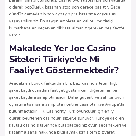
paranın sahibi olursunuz. Casino oyun listesinde son yıllarda
giderek popülerlik kazanan stop son derece basittir. Gece
gündüz demeden bingo oynayıp pra kazanma coşkusunu
yaşayabilirsiniz. En saygın empieza en kaliteli çevrimiçi
kumarhaneleri seçerken dikkate almanız gereken beş faktör
vardır.
Makalede Yer Joe Casino
Siteleri Türkiye’de Mi
Faaliyet Göstermektedir?
Aradaki en büyük farklardan biri, bazı casino siteleri hiçbir
şirket kaydı olmadan faaliyet gösterirken, diğerlerinin bir
şirket kaydına sahip olmasıdır. Daha güvenli ve sah bir oyun
oynatma lisansına sahip olan online casinolar ise Avrupa’da
bulunmaktadır. TR. Casinority Türk oyuncular için en iyi
olarak belirlenen casinoları sizlerle sunuyor. Türkiye’deki en
kaliteli casino sitelerinde bulabileceğiniz oyun seçenekleri ve
kazanma şansı hakkında bilgi almak için sitemizi ziyaret