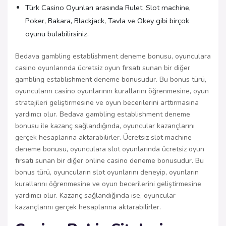
Türk Casino Oyunları arasında Rulet, Slot machine,
Poker, Bakara, Blackjack, Tavla ve Okey gibi birçok
oyunu bulabilirsiniz.
Bedava gambling establishment deneme bonusu, oyunculara
casino oyunlarında ücretsiz oyun fırsatı sunan bir diğer
gambling establishment deneme bonusudur. Bu bonus türü,
oyuncuların casino oyunlarının kurallarını öğrenmesine, oyun
stratejileri geliştirmesine ve oyun becerilerini arttırmasına
yardımcı olur. Bedava gambling establishment deneme
bonusu ile kazanç sağlandığında, oyuncular kazançlarını
gerçek hesaplarına aktarabilirler. Ücretsiz slot machine
deneme bonusu, oyunculara slot oyunlarında ücretsiz oyun
fırsatı sunan bir diğer online casino deneme bonusudur. Bu
bonus türü, oyuncuların slot oyunlarını deneyip, oyunların
kurallarını öğrenmesine ve oyun becerilerini geliştirmesine
yardımcı olur. Kazanç sağlandığında ise, oyuncular
kazançlarını gerçek hesaplarına aktarabilirler.