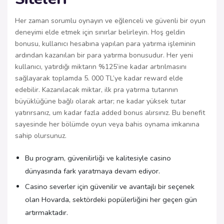
Her zaman sorumlu oynayın ve eğlenceli ve güvenli bir oyun
deneyimi elde etmek için sınırlar belirleyin. Hoş geldin
bonusu, kullanıcı hesabına yapılan para yatırma işleminin
ardından kazanılan bir para yatırma bonusudur. Her yeni
kullanıcı, yatırdığı miktarın %125’ine kadar artırılmasını
sağlayarak toplamda 5. 000 TL’ye kadar reward elde
edebilir. Kazanılacak miktar, ilk pra yatırma tutarının
büyüklüğüne bağlı olarak artar; ne kadar yüksek tutar
yatırırsanız, um kadar fazla added bonus alırsınız. Bu benefit
sayesinde her bölümde oyun veya bahis oynama imkanına
sahip olursunuz.
Bu program, güvenilirliği ve kalitesiyle casino
dünyasında fark yaratmaya devam ediyor.
Casino severler için güvenilir ve avantajlı bir seçenek
olan Hovarda, sektördeki popülerliğini her geçen gün
artırmaktadır.